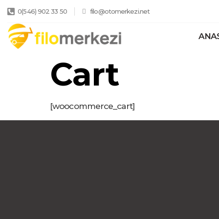
0(546) 902 33 50
filo@otomerkezi.net
ANA
Cart
[woocommerce_cart]