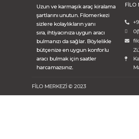
FİLO
Uzun ve karmaşık araç kiralama
şartlarını unutun. Filomerkezi
+9
sizlere kolaylıkların yanı
0(
sıra, ihtiyacınıza uygun aracı
fi
bulmanızı da sağlar. Böylelikle
bütçenize en uygun konforlu
Zü
aracı bulmak için saatler
Ka
harcamazsınız.
Ma
FİLO MERKEZİ © 2023