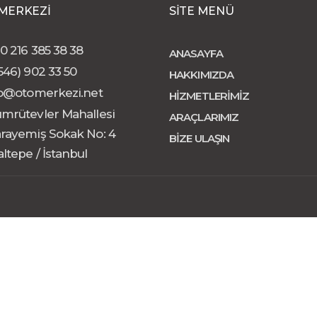
 MERKEZİ
SİTE MENÜ
0 216 385 38 38
ANASAYFA
546) 902 33 50
HAKKIMIZDA
lo@otomerkezi.net
HİZMETLERİMİZ
mrütevler Mahallesi
ARAÇLARIMIZ
rayemiş Sokak No: 4
BİZE ULAŞIN
ltepe / İstanbul