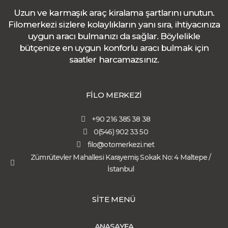
Uzun ve karmaşık araç kiralama şartlarını unutun.
Filomerkezi sizlere kolaylıkların yanı sıra, ihtiyacınıza
uygun aracı bulmanızı da sağlar. Böylelikle
bütçenize en uygun konforlu aracı bulmak için
saatler harcamazsınız.
FİLO MERKEZİ
+90 216 385 38 38
0(546) 902 33 50
filo@otomerkezi.net
Zümrütevler Mahallesi Karayemiş Sokak No: 4 Maltepe /
İstanbul
SİTE MENÜ
ANASAYFA