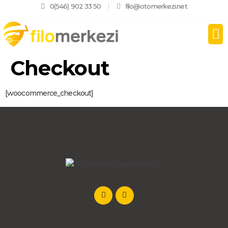
0(546) 902 33 50
filo@otomerkezi.net
Checkout
[woocommerce_checkout]